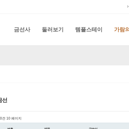
금선사
둘러보기
템플스테이
가람
금선
l 0건
10 페이지