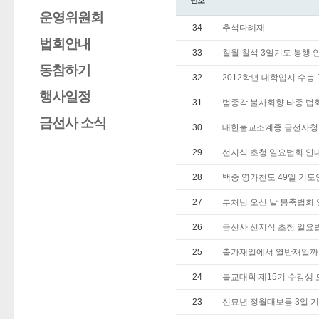
번호
운영위원회
34
추석다례재
법회안내
33
칠월 칠석 3일기도 봉행 
동참하기
32
2012학년 대학입시 수능 
행사일정
31
범종각 불사회향 타종 법
금선사 소식
30
대한불교조계종 금선사청
29
선지식 초청 일요법회 안
28
백중 영가천도 49일 기도
27
부처님 오신 날 봉축법회
26
금선사 선지식 초청 일요
25
출가재일에서 열반재일까
24
불교대학 제15기 수강생
23
신묘년 정월대보름 3일 