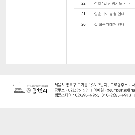
22
정초7일 산림기도 안내
21
입춘기도 봉행 안내
20
설 합동다례재 안내