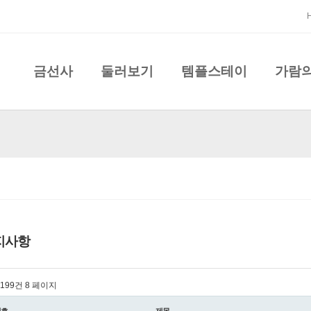
금선사
둘러보기
템플스테이
가람
지사항
l 199건
8 페이지