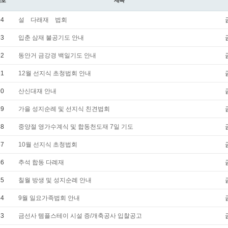
번호
제목
94
설 다래재 법회
93
입춘 삼재 불공기도 안내
92
동안거 금강경 백일기도 안내
91
12월 선지식 초청법회 안내
90
산신대재 안내
89
가을 성지순례 및 선지식 친견법회
88
중양절 영가수계식 및 합동천도재 7일 기도
87
10월 선지식 초청법회
86
추석 합동 다례재
85
칠월 방생 및 성지순례 안내
84
9월 일요가족법회 안내
83
금선사 템플스테이 시설 증/개축공사 입찰공고