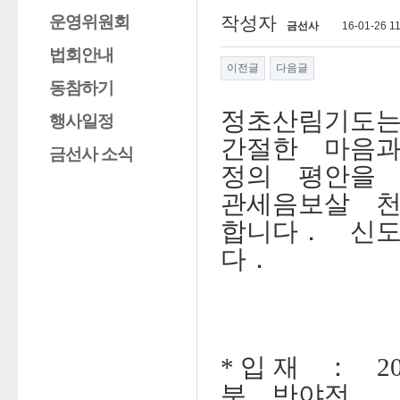
운영위원회
작성자
금선사
16-01-26 1
법회안내
이전글
다음글
동참하기
정초산림기도
행사일정
간절한
마음
금선사 소식
정의
평안을
관세음보살
합니다
．
신
다
．
입 재
：
*
2
분
반야전