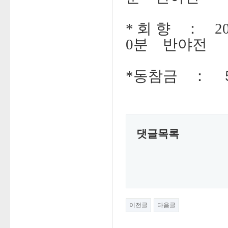
회 향
：
*
2
분
반야전
0
동참금
： 
*
댓글목록
이전글
다음글