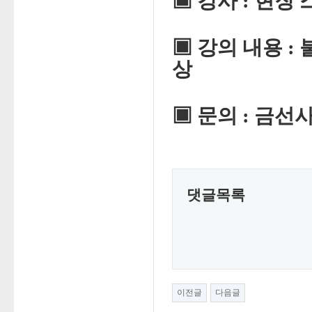
▣
강사
:
현장 
▣
강의 내용 :
상
▣
문의
:
금선사
댓글목록
이전글
다음글