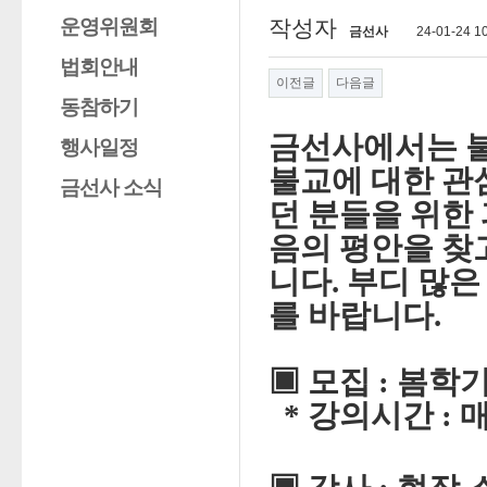
운영위원회
작성자
금선사
24-01-24 1
법회안내
이전글
다음글
동참하기
금선사에서는 
행사일정
불교에 대한 관
금선사 소식
던 분들을 위한
음의 평안을 찾
니다
.
부디 많은
를 바랍니다
.
▣
모집
:
봄학
*
강의시간
:
매