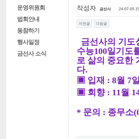
운영위원회
작성자
금선사
24-07-05 1
법회안내
이전글
다음글
동참하기
금선사의 기도
행사일정
수능
100
일기도
금선사 소식
로 삶의 중요한
다
.
▣
입재
: 8
월
7
▣
회향
: 11
월
1
*
문의
:
종무소
(