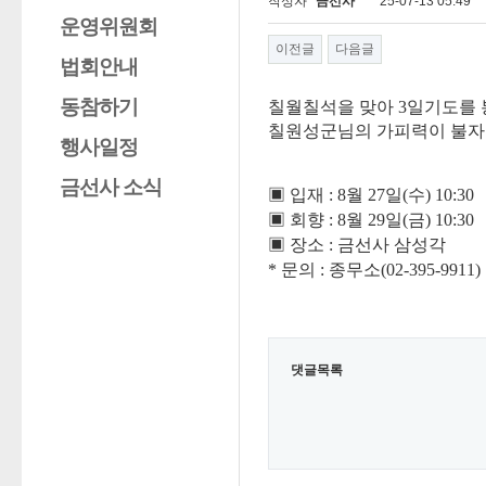
작성자
금선사
25-07-13 05:49
운영위원회
이전글
다음글
법회안내
동참하기
칠월칠석을 맞아
3
일기도를
칠원성군님의 가피력이 불자
행사일정
금선사 소식
▣
입재
: 8
월
27
일
(
수
) 10:30
▣
회향
: 8
월
29
일
(
금
) 10:30
▣
장소
:
금선사 삼성각
*
문의
:
종무소
(02-395-9911)
댓글목록