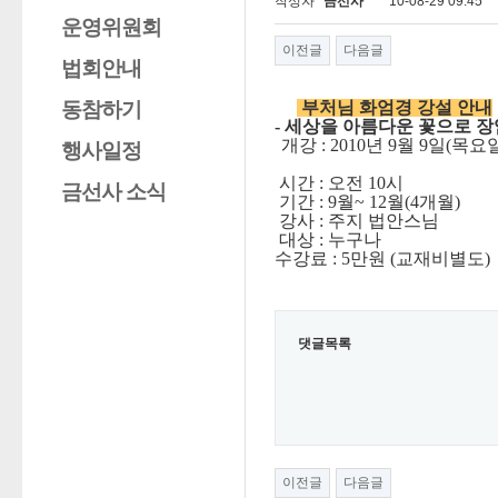
작성자
금선사
10-08-29 09:45
운영위원회
이전글
다음글
법회안내
동참하기
부처님 화엄경 강설 안내
-
세상을 아름다운 꽃으로 
개강 : 2010년 9월 9일(목요
행사일정
시간 : 오전 10시
금선사 소식
기간 : 9월~ 12월(4개월)
강사 : 주지 법안스님
대상 : 누구나
수강료 : 5만원 (교재비별도)
댓글목록
이전글
다음글