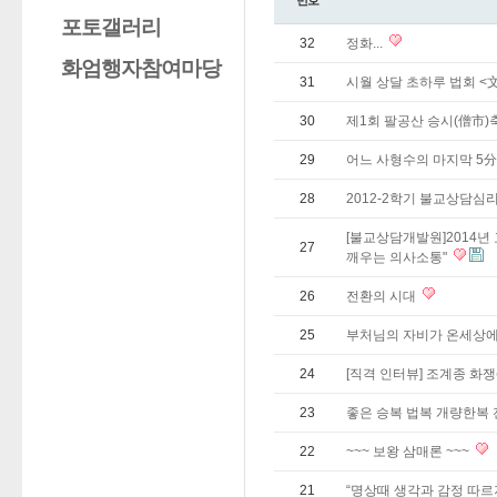
번호
포토갤러리
32
정화...
화엄행자참여마당
31
시월 상달 초하루 법회 <
30
제1회 팔공산 승시(僧市)축
29
어느 사형수의 마지막 5
28
2012-2학기 불교상담
[불교상담개발원]2014년 
27
깨우는 의사소통"
26
전환의 시대
25
부처님의 자비가 온세상에.
24
[직격 인터뷰] 조계종 화
23
좋은 승복 법복 개량한복
22
~~~ 보왕 삼매론 ~~~
21
“명상때 생각과 감정 따르