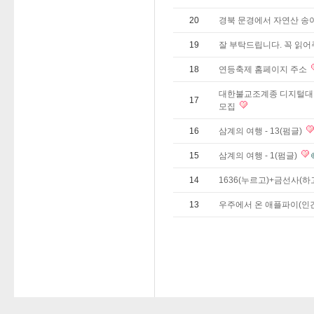
20
경북 문경에서 자연산 송
19
잘 부탁드립니다. 꼭 읽어
18
연등축제 홈페이지 주소
대한불교조계종 디지털대학
17
모집
16
삼계의 여행 - 13(펌글)
15
삼계의 여행 - 1(펌글)
14
1636(누르고)+금선사(하
13
우주에서 온 애플파이(인