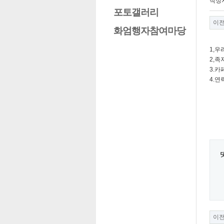
작성
포토갤러리
이
화엄행자참여마당
1,
2,
3.카페
4.연락
이