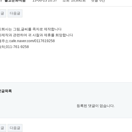
자
불교문화작품
13-06-23 20:57
조회
10,892회
댓글
0건
전글
다음글
우리회사는 그림,글씨를 족자로 제작합니다
족자제작과 관련하여 귀 사찰과 제휴를 희망합니다
주소:cafe.naver.com/0117619258
처;011-761-9258
댓글목록
등록된 댓글이 없습니다.
전글
다음글