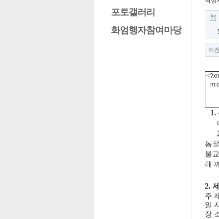
작성
포토갤러리
화엄행자참여마당
이
<?xm
m:o
1
통찰
불교
해 
2.
주 
일 시
장 