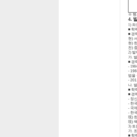
※ 행
4.
1) 
■ 학
■ 경
현)
현)
전)
2) 
가. 
■ 경
- 1
- 1
법을
- 2
나. 
■ 학
■ 경
-
정신
- 한
- 국
- 한
現)
한
現)
3) 
가. 
■ 학력: