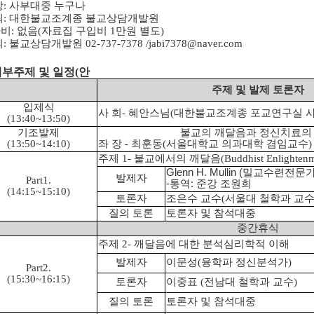
상: 사부대중 누구나
최: 대한불교조계종 불교상담개발원
비: 없음(자료집 구입비 1만원 별도)
: 불교상담개발원 02-737-7378 /jabi7378@naver.com
 세부주제 및 일정(안
주제 및 발제 토론자
입제식
사 회-
혜안스님(대한불교조계종 포교연구실 사
(13:40~13:50)
기조발제
불교의 깨달음과 정신치료의
(13:50~14:10)
좌 장 -
최훈동(서울대학교 의과대학 겸임교수)
주제 1-
불교에서의 깨달음(Buddhist Enlightenm
Glenn H. Mullin
(밀교수련전문가
발제자
Part1.
-통역: 준강 조원희
(14:15~15:10)
토론자
조은수 교수(서울대 철학과 교수
질의 토론
토론자 및 참석대중
중간휴식
주제 2-
깨달음에 대한 분석심리학적 이해
발제자
이문성(융학파 정신분석가)
Part2.
(15:30~16:15)
토론자
이중표 (전남대 철학과 교수)
질의 토론
토론자 및 참석대중