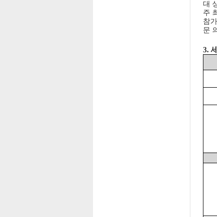
대 
주 
참가
문 의
3.