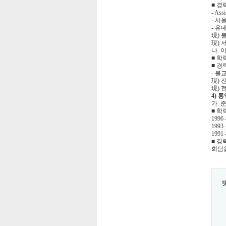
■ 경
- Assi
- 
- 유
現)
現)
나. 
■ 학
■ 경
-
불
現)
전
現)
4) 
가. 
■ 학
199
199
199
■ 경
회담