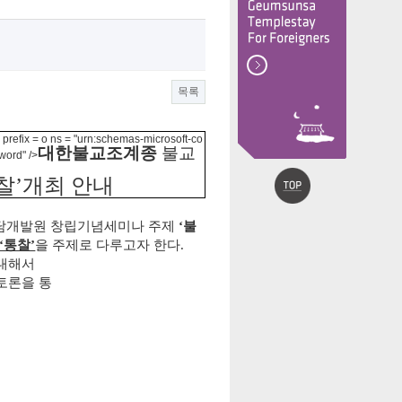
목록
refix = o ns = "urn:schemas-microsoft-co
대한불교조계종
불교
word" />
찰’개최 안내
상담개발원 창립기념세미나 주제
‘불
‘통찰’
을 주제로 다루고자 한다.
 대해서
토론을 통