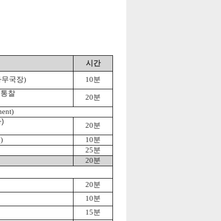
시간
무국장)
10분
 통찰
20분
ent)
)
20분
)
10분
25분
20분
20분
10분
15분