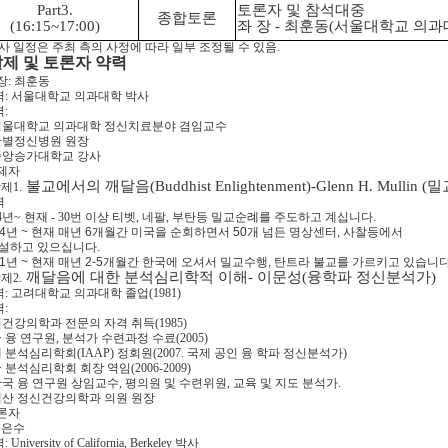
Part3.
토론자 및 참석대중
종합토론
(16:15~17:00)
좌 장 -
최훈동(서울대학교 의과
사 일정은 주최 측의 사정에 따라 일부 조정될 수 있음.
 발제 및 토론자 약력
좌장: 최훈동
력: 서울대학교 의과대학 박사
력:
 서울대학교 의과대학 정신치료분야 겸임교수
 한별정신병원 원장
 중앙승가대학교 강사
발제자
불교에서의 깨달음(Buddhist Enlightenment)-
Glenn H. Mullin
(밀
발제1.
력
984년~ 현재 - 30번 이상 티벳, 네팔, 부탄등 밀교순례를 주도하고 계십니다.
984년 ~ 현재 매년 6개월간 미국을 순회하면서 50개 넘든 명상센터, 사찰등에서
 설하고 있으십니다.
011년 ~ 현재 매년 2-5개월간 한국에 오셔서 밀교수행, 탄트라 불교를 가르키고 있습니다
깨달음에 대한 분석심리학적 이해-
이문성(융학파 정신분석가)
발제2.
력:
고려대학교 의과대학 졸업(1981)
력:
건강의학과 전문의 자격 취득(1985)
국 융 연구원, 분석가 수련과정 수료(2005)
제 분석심리학회(IAAP) 정회원(2007. 국제 공인 융 학파 정신분석가)
국 분석심리학회 회장 역임(2006-2009)
국 융 연구원 상임교수, 평의원 및 수련위원, 교육 및 지도 분석가.
백산 정신건강의학과 의원 원장
토론자
조은수
 University of California, Berkeley 박사