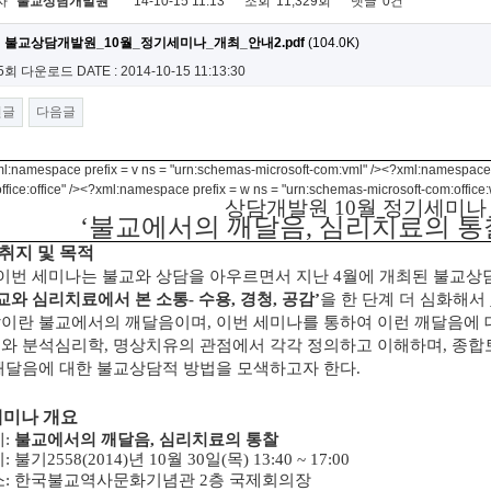
자
불교상담개발원
14-10-15 11:13
조회
11,329회
댓글
0건
불교상담개발원_10월_정기세미나_개최_안내2.pdf
(104.0K)
5회 다운로드
DATE : 2014-10-15 11:13:30
전글
다음글
l:namespace prefix = v ns = "urn:schemas-microsoft-com:vml" /><?xml:namespace p
ffice:office" /><?xml:namespace prefix = w ns = "urn:schemas-microsoft-com:office:
상담개발원
10월 정기세미나
‘불교에서의 깨달음, 심리치료의 통
. 취지 및 목적
이번 세미나는 불교와 상담을 아우르면서 지난 4월에 개최된 불교
교와 심리치료에서 본 소통- 수용, 경청, 공감’
을 한 단계 더 심화해서
이란 불교에서의 깨달음이며, 이번 세미나를 통하여 이런 깨달음에
와 분석심리학, 명상치유의 관점에서 각각 정의하고 이해하며, 종합
깨달음에 대한 불교상담적 방법을 모색하고자 한다.
 세미나 개요
제:
불교에서의 깨달음, 심리치료의 통찰
: 불기2558(2014)년 10월 30일(목) 13:40 ~ 17:00
소: 한국불교역사문화기념관 2층 국제회의장