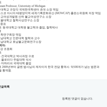
력:
stant Professor, Univerisity of Michigan
서울대학교 규장각 국제한국학센터 초대 소장 역임
네스코 아시아 태평양지역 세계기록문화유산 (MOWCAP) 출판소위원회 의장 역임
 불교여성개발원 산하 불교여성연구소 소장
 서울대학교 철학사상연구소 소장
이중표
력:
동국대학교 대학원 불교학과 졸업, 철학박사
력
교학연구회장 역임
남대학교 인문대학 철학과 교수
전남대학교 호남불교문화연구소장
통역자:
준강 조원희
력:
6 - 건국대학교 박사과정 수료
3 - 플로리다 주립대학 석사
1 - 마하리쉬 국제대학 졸업
력 2009년부터 글렌 법사님의 제자이자 한국 전담 통역사. 약100개가 넘는 법문과
을 통역함.
댓글목록
등록된 댓글이 없습니다.