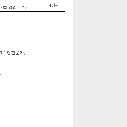
45분
대학 겸임교수)
교수련전문가)
.