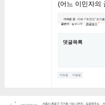
(어느 이민자의 
가져온 곳
:
카페
>"토연모" 토지
글쓴이
: 늘보나무
|
원글보기
댓글목록
이전글
다음글