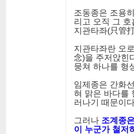
조동종은 조용히
리고 오직 그 
지관타좌(只管打
지관타좌란 오로
念)을 주저앉힌
뭉쳐 하나를 형
임제종은 간화선
혀 맑은 바다를 
러나기 때문이다
그러나
조계종은
이 누군가 철저