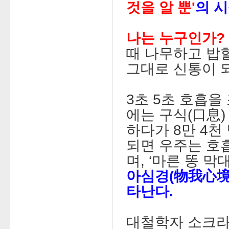
것을 알 뿐
'
의 
나는 누구인가?
때 나무하고 밥할
그대로 신통이 되
3초 5초 호흡을
에는 구식(口息
하다가 8만 4
되면 우주는 호흡
며, ‘마른 똥 막
아심경(物我心境
타난다.
대철학자 소크라