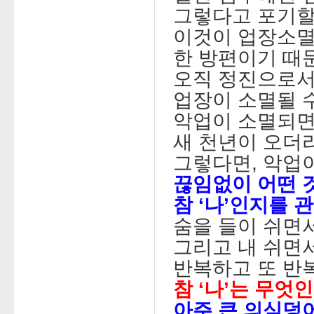
그렇다고 포기할
이것이 업장소
한 방편이기 때
오직 정진으로
업장이 소멸될 
악업이 소멸되면
새 천년이 오더라
그렇다면, 악업
끊임없이 어떤 
참 ‘나’인지를
숨을 들이 쉬면
그리고 내 쉬면
반복하고 또 반
참 ‘나’는 무엇인
아주 큰 의심덩