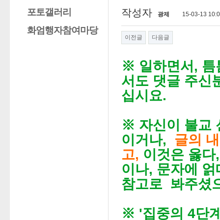
포토갤러리
작성자
광제
15-03-13 10:
화엄행자참여마당
이전글
다음글
※ 일하면서, 틈
서도 댓글 주신
십시요.
※ 자신이 불교
이거나,
글의 
고,
이것은 옳다,
이나, 문자에 
참고로 봐주셨으
※ '집중의 4단계